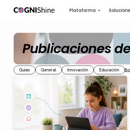
Plataforma
Plataforma
Solucion
Solucion
Publicaciones de
Guías
General
Innovación
Educación
Bo