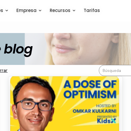
es
es
Empresa
Empresa
Recursos
Recursos
Tarifas
Tarifas
 blog
rrar