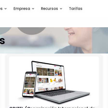
es
es
Empresa
Empresa
Recursos
Recursos
Tarifas
Tarifas
s