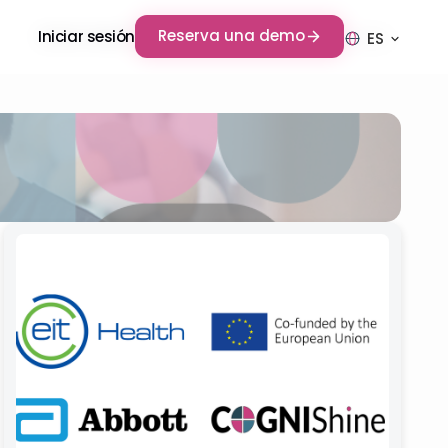
Reserva una demo
Reserva una demo
Iniciar sesión
Iniciar sesión
ES
ES