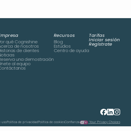
Empresa
Recursos
Tarifas
Iniciar sesión
Por qué Cognishine
Blog
Regístrate
Acerca de nosotros
Estudios
Historias de clientes
Centro de ayuda
Noticias
Reserva una demostración
Únete al equipo
Contáctanos
e uso
Política de privacidad
Política de cookies
Confianza
Your Privacy Choices