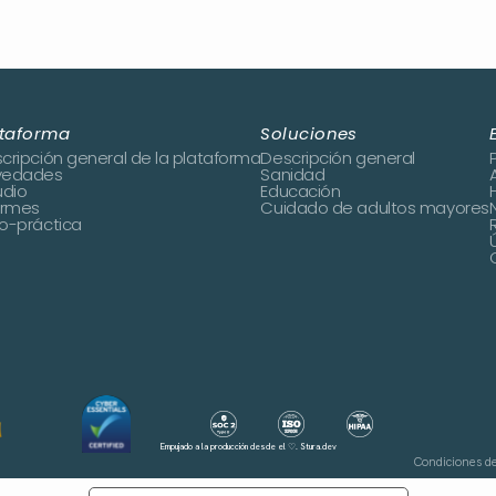
ataforma
Soluciones
cripción general de la plataforma
Descripción general
vedades
Sanidad
udio
Educación
ormes
Cuidado de adultos mayores
o-práctica
Empujado a la producción desde el ♡.
Stura.dev
Condiciones d