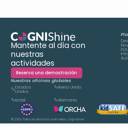
Pl
Des
Mantente al día con
No
Est
nuestras
Inf
Aut
actividades
Reserva una demostración
Nuestras oficinas globales
Estados
Reino Unido
Unidos
Israel
Alemania
©
2026
Todos los derechos reservados. Cognishine