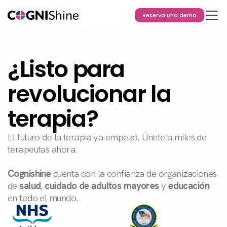
Reserva una demo
Reserva una demo
¿Listo para
revolucionar la
terapia?
El futuro de la terapia ya empezó. Únete a miles de
terapeutas ahora.
Cognishine
cuenta con la confianza de organizaciones
de
salud
,
cuidado de adultos mayores
y
educación
en todo el mundo.