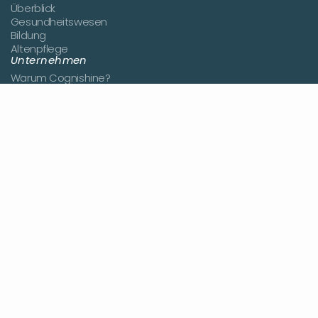
Überblick
Gesundheitswesen
Bildung
Altenpflege
Unternehmen
Warum Cognishine?
Über uns
Kundenberichte
Neuigkeiten
Demo anfragen
Jetzt bewerben
Kontakt
Ressourcen
Blog
Studien
Hilfe-Portal
Preisgestaltung
Einloggen
Registrieren
Nutzungsbedingungen