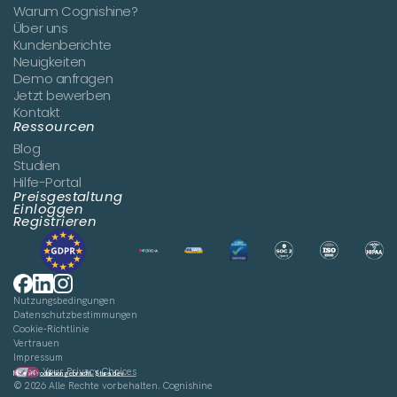
Warum Cognishine?
Über uns
Kundenberichte
Neuigkeiten
Demo anfragen
Jetzt bewerben
Kontakt
Ressourcen
Blog
Studien
Hilfe-Portal
Preisgestaltung
Einloggen
Registrieren
Nutzungsbedingungen
Datenschutzbestimmungen
Cookie-Richtlinie
Vertrauen
Impressum
Your Privacy Choices
Mit ♥ in Produktion gebracht.
Stura.dev
©
2026
Alle Rechte vorbehalten. Cognishine