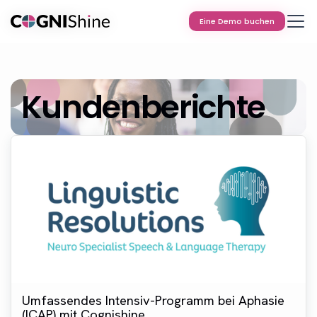
Eine Demo buchen
Eine Demo buchen
Kundenberichte
Umfassendes Intensiv-Programm bei Aphasie
(ICAP) mit Cognishine